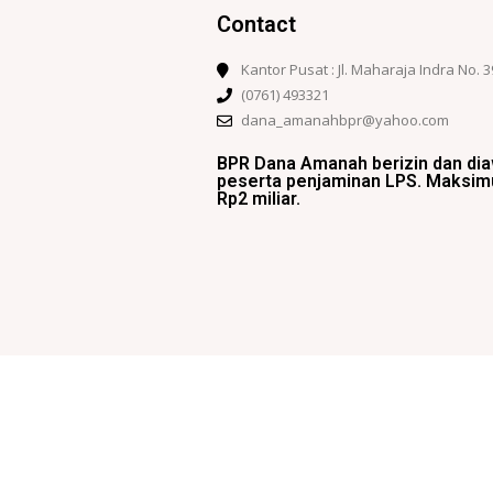
Contact
Kantor Pusat : Jl. Maharaja Indra No.
(0761) 493321
dana_amanahbpr@yahoo.com
BPR Dana Amanah berizin dan di
peserta penjaminan LPS. Maksimu
Rp2 miliar.