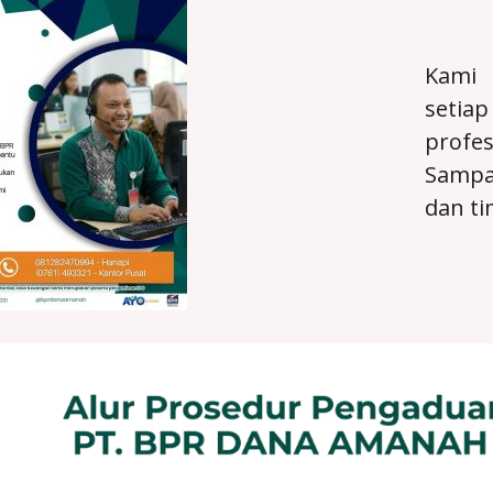
Kami 
setia
profes
Sampa
dan t