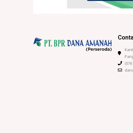
Cont
Kant
Pang
(076
dan