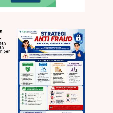
an
h
nan
an
h per